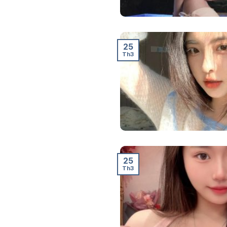
25
Th3
25
Th3