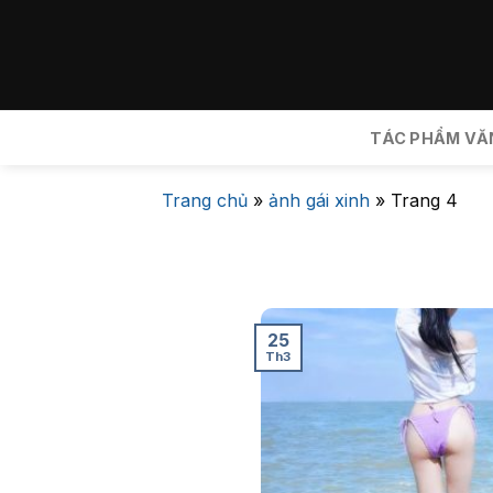
Bỏ
qua
nội
dung
TÁC PHẨM VĂ
Trang chủ
»
ảnh gái xinh
»
Trang 4
25
Th3