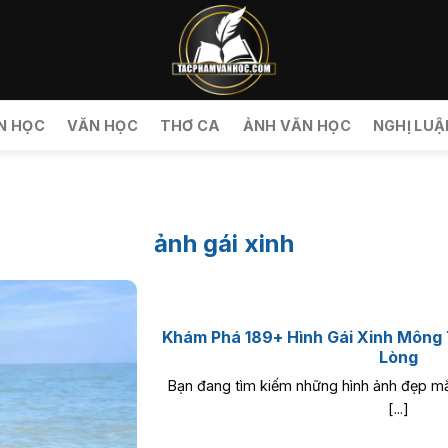
N HỌC
VĂN HỌC
THƠ CA
ẢNH VĂN HỌC
NGHỊ LUẬ
ảnh gái xinh
Khám Phá 189+ Hình Gái Xinh Mông
Lòng
Bạn đang tìm kiếm những hình ảnh đẹp mắt
[...]