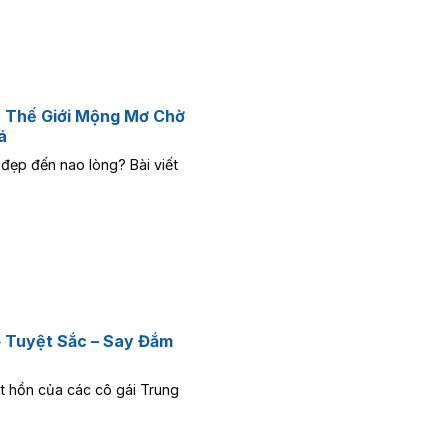
: Thế Giới Mộng Mơ Chờ
á
đẹp đến nao lòng? Bài viết
p Tuyệt Sắc – Say Đắm
t hồn của các cô gái Trung