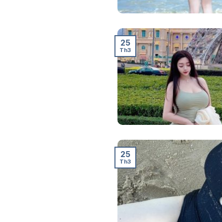
25
Th3
25
Th3