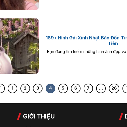
189+ Hình Gái Xinh Nhật Bản Đốn T
Tiên
Bạn đang tìm kiếm những hình ảnh đẹp và đ
1
2
3
4
5
6
7
…
26
GIỚI THIỆU