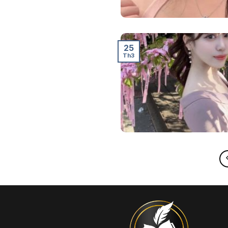
25
Th3