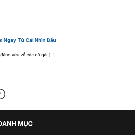
im Ngay Từ Cái Nhìn Đầu
áng yêu về các cô gái [...]
DANH MỤC