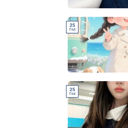
25
Th3
25
Th3