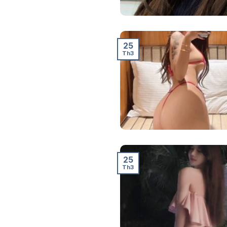
25
Th3
25
Th3