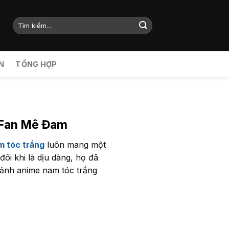
N
TỔNG HỢP
 Fan Mê Đam
m tóc trắng
luôn mang một
đôi khi là dịu dàng, họ đã
 ảnh anime nam tóc trắng