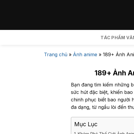
Bỏ
qua
nội
dung
TÁC PHẨM VĂ
Trang chủ
»
Ảnh anime
»
189+ Ảnh An
189+ Ảnh A
Bạn đang tìm kiếm những b
sức hút đặc biệt, khiến bao 
chinh phục biết bao người 
đa dạng, từ ngầu lòi đến th
Mục Lục
Khám Phá Thế Giới Ảnh An