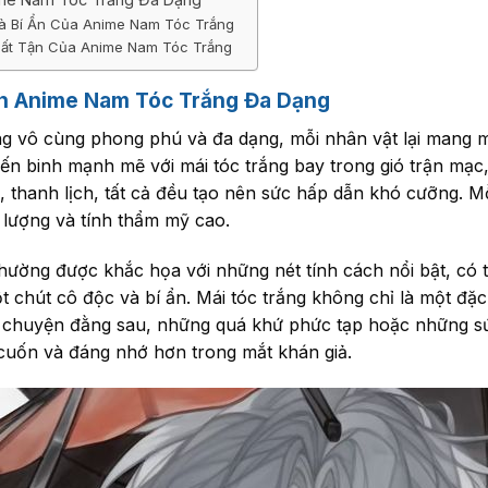
à Bí Ẩn Của Anime Nam Tóc Trắng
Bất Tận Của Anime Nam Tóc Trắng
h Anime Nam Tóc Trắng Đa Dạng
ắng vô cùng phong phú và đa dạng, mỗi nhân vật lại mang
ến binh mạnh mẽ với mái tóc trắng bay trong gió trận mạc
h, thanh lịch, tất cả đều tạo nên sức hấp dẫn khó cưỡng. 
 lượng và tính thẩm mỹ cao.
ường được khắc họa với những nét tính cách nổi bật, có thể
một chút cô độc và bí ẩn. Mái tóc trắng không chỉ là một đ
chuyện đằng sau, những quá khứ phức tạp hoặc những sứ
 cuốn và đáng nhớ hơn trong mắt khán giả.