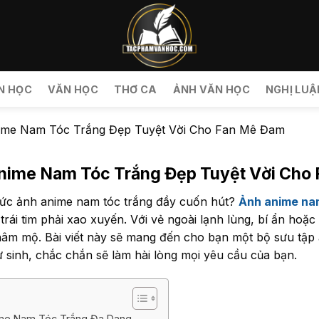
N HỌC
VĂN HỌC
THƠ CA
ẢNH VĂN HỌC
NGHỊ LUẬ
ime Nam Tóc Trắng Đẹp Tuyệt Vời Cho Fan Mê Đam
nime Nam Tóc Trắng Đẹp Tuyệt Vời Cho
ức ảnh anime nam tóc trắng đầy cuốn hút?
Ảnh anime na
trái tim phải xao xuyến. Với vẻ ngoài lạnh lùng, bí ẩn hoặc 
hâm mộ. Bài viết này sẽ mang đến cho bạn một bộ sưu tập
ư sinh, chắc chắn sẽ làm hài lòng mọi yêu cầu của bạn.
ime Nam Tóc Trắng Đa Dạng