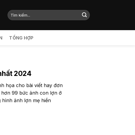
N
TỔNG HỢP
nhất 2024
h họa cho bài viết hay đơn
i hơn 99 bức ảnh con lợn ở
g hình ảnh lợn mẹ hiền