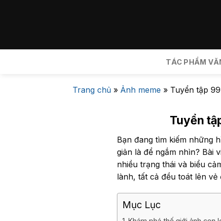
Bỏ
qua
nội
dung
TÁC PHẨM VĂ
Trang chủ
»
Ảnh meme
»
Tuyển tập 99
Tuyển tậ
Bạn đang tìm kiếm những 
giản là để ngắm nhìn? Bài 
nhiều trạng thái và biểu c
lành, tất cả đều toát lên v
Mục Lục
Khám phá thế giới ảnh con 