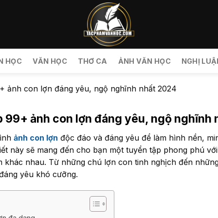
N HỌC
VĂN HỌC
THƠ CA
ẢNH VĂN HỌC
NGHỊ LUẬ
+ ảnh con lợn đáng yêu, ngộ nghĩnh nhất 2024
p 99+ ảnh con lợn đáng yêu, ngộ nghĩnh 
hình
ảnh con lợn
độc đáo và đáng yêu để làm hình nền, min
viết này sẽ mang đến cho bạn một tuyển tập phong phú vớ
ảm khác nhau. Từ những chú lợn con tinh nghịch đến nhữn
ẻ đáng yêu khó cưỡng.
lợn đa dạng