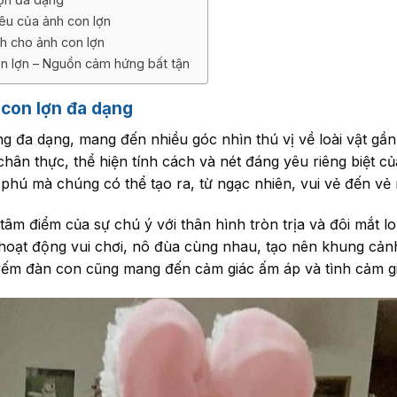
u của ảnh con lợn
nh cho ảnh con lợn
on lợn – Nguồn cảm hứng bất tận
 con lợn đa dạng
ng đa dạng, mang đến nhiều góc nhìn thú vị về loài vật gần
hân thực, thể hiện tính cách và nét đáng yêu riêng biệt củ
phú mà chúng có thể tạo ra, từ ngạc nhiên, vui vẻ đến vẻ 
tâm điểm của sự chú ý với thân hình tròn trịa và đôi mắt 
hoạt động vui chơi, nô đùa cùng nhau, tạo nên khung cản
ếm đàn con cũng mang đến cảm giác ấm áp và tình cảm gia