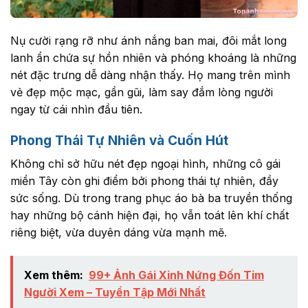
Nụ cười rạng rỡ như ánh nắng ban mai, đôi mắt long
lanh ẩn chứa sự hồn nhiên và phóng khoáng là những
nét đặc trưng dễ dàng nhận thấy. Họ mang trên mình
vẻ đẹp mộc mạc, gần gũi, làm say đắm lòng người
ngay từ cái nhìn đầu tiên.
Phong Thái Tự Nhiên và Cuốn Hút
Không chỉ sở hữu nét đẹp ngoại hình, những cô gái
miền Tây còn ghi điểm bởi phong thái tự nhiên, đầy
sức sống. Dù trong trang phục áo bà ba truyền thống
hay những bộ cánh hiện đại, họ vẫn toát lên khí chất
riêng biệt, vừa duyên dáng vừa mạnh mẽ.
Xem thêm:
99+ Ảnh Gái Xinh Nứng Đốn Tim
Người Xem – Tuyển Tập Mới Nhất