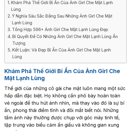
Khám Phá Thế Giới Bí Ẩn Của Ảnh Girl Che Mặt Lạnh
Lùng
Ý Nghĩa Sâu Sắc Đằng Sau Những Ảnh Girl Che Mặt
Lạnh Lùng
Tổng Hợp 596+ Ảnh Girl Che Mặt Lạnh Lùng Đẹp
Bí Quyết Để Có Những Ảnh Girl Che Mặt Lạnh Lùng Ấn
Tượng
Kết Luận: Vẻ Đẹp Bí Ẩn Của Ảnh Girl Che Mặt Lạnh
Lùng
Khám Phá Thế Giới Bí Ẩn Của Ảnh Girl Che
Mặt Lạnh Lùng
Thế giới của những cô gái che mặt luôn mang một sức
hấp dẫn đặc biệt. Họ không cần phô bày hoàn toàn
vẻ ngoài để thu hút ánh nhìn, mà thay vào đó là sự bí
ẩn, phong thái điềm tĩnh và đôi mắt biết nói. Những
tấm ảnh này thường được chụp với góc máy tinh tế,
tập trung vào biểu cảm ẩn giấu và không gian xung