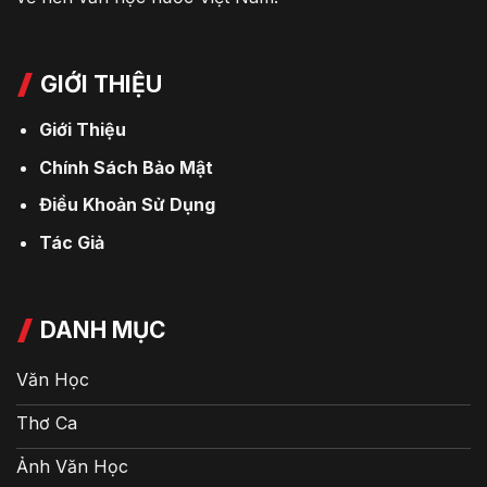
GIỚI THIỆU
Giới Thiệu
Chính Sách Bảo Mật
Điều Khoản Sử Dụng
Tác Giả
DANH MỤC
Văn Học
Thơ Ca
Ảnh Văn Học