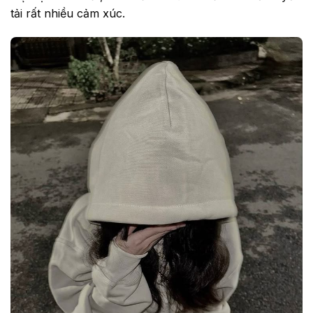
tải rất nhiều cảm xúc.