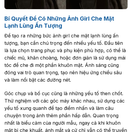
Bí Quyết Để Có Những Ảnh Girl Che Mặt
Lạnh Lùng Ấn Tượng
Để tạo ra những bức ảnh girl che mặt lạnh lùng ấn
tượng, bạn cần chú trọng đến nhiều yếu tố. Đầu tiên
là lựa chọn trang phục và phụ kiện phù hợp, có thể là
chiếc mũ, khăn choàng, hoặc đơn giản là sử dụng mái
tóc để che đi một phần khuôn mặt. Ánh sáng cũng
đóng vai trò quan trọng, tạo nên hiệu ứng chiều sâu
và làm nổi bật các đường nét.
Góc chụp và bố cục cũng là những yếu tố then chốt.
Thử nghiệm với các góc máy khác nhau, sử dụng các
yếu tố xung quanh để tạo điểm nhấn và làm câu
chuyện trong ảnh thêm phần hấp dẫn. Quan trọng
nhất là biểu cảm của người mẫu, ngay cả khi khuôn
mặt bị che khuất, ánh mắt và cử chỉ vẫn có thể truyền