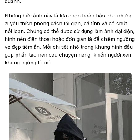
quanh.
Những bức ảnh này là lựa chọn hoàn hảo cho những
ai yêu thích phong cách tối giản, cá tính và có chút
nổi loạn. Chúng có thể được sử dụng làm ảnh đại diện,
hình nền điện thoại hoặc đơn giản là để chiêm ngưỡng
vẻ đẹp tiềm ẩn. Mỗi chi tiết nhỏ trong khung hình đều
góp phần tạo nên câu chuyện riêng, khiến người xem
không ngừng tò mò.