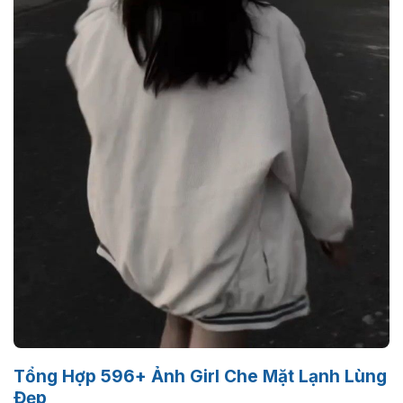
Tổng Hợp 596+ Ảnh Girl Che Mặt Lạnh Lùng
Đẹp