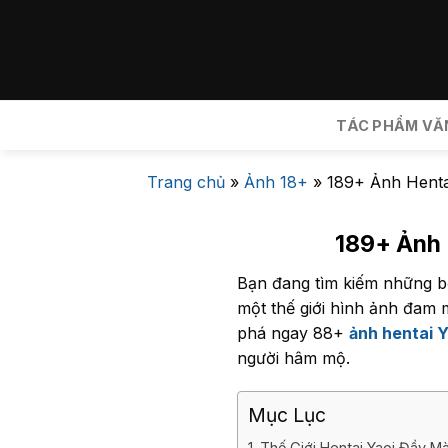
Bỏ
qua
nội
dung
TÁC PHẨM VĂ
Trang chủ
»
Ảnh 18+
»
189+ Ảnh Hent
189+ Ảnh 
Bạn đang tìm kiếm những bộ
một thế giới hình ảnh đam 
phá ngay 88+
ảnh hentai Y
người hâm mộ.
Mục Lục
Thế Giới Hentai Yaoi Đầy M