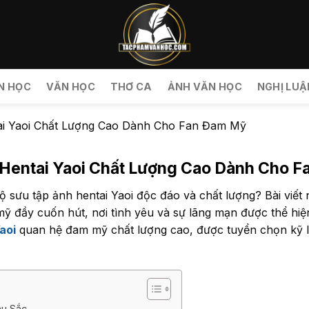
N HỌC
VĂN HỌC
THƠ CA
ẢNH VĂN HỌC
NGHỊ LUẬ
ai Yaoi Chất Lượng Cao Dành Cho Fan Đam Mỹ
Hentai Yaoi Chất Lượng Cao Dành Cho 
 sưu tập ảnh hentai Yaoi độc đáo và chất lượng? Bài viế
mỹ đầy cuốn hút, nơi tình yêu và sự lãng mạn được thể hiệ
aoi
quan hệ đam mỹ chất lượng cao, được tuyển chọn kỹ l
àu Sắc