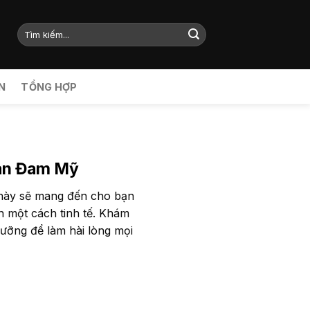
N
TỔNG HỢP
Fan Đam Mỹ
t này sẽ mang đến cho bạn
n một cách tinh tế. Khám
ưỡng để làm hài lòng mọi