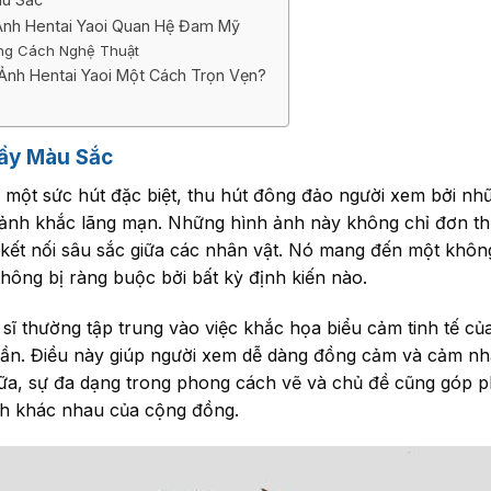
nh Hentai Yaoi Quan Hệ Đam Mỹ
ng Cách Nghệ Thuật
nh Hentai Yaoi Một Cách Trọn Vẹn?
Đầy Màu Sắc
có một sức hút đặc biệt, thu hút đông đảo người xem bởi n
nh khắc lãng mạn. Những hình ảnh này không chỉ đơn thuầ
kết nối sâu sắc giữa các nhân vật. Nó mang đến một không 
hông bị ràng buộc bởi bất kỳ định kiến nào.
 sĩ thường tập trung vào việc khắc họa biểu cảm tinh tế của
ần. Điều này giúp người xem dễ dàng đồng cảm và cảm nh
ữa, sự đa dạng trong phong cách vẽ và chủ đề cũng góp 
ch khác nhau của cộng đồng.