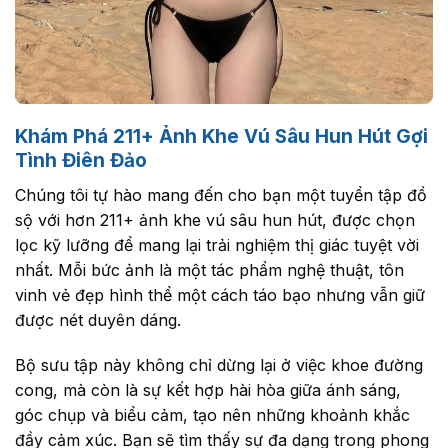
Khám Phá 211+ Ảnh Khe Vú Sâu Hun Hút Gợi
Tình Điên Đảo
Chúng tôi tự hào mang đến cho bạn một tuyển tập đồ
sộ với hơn 211+ ảnh khe vú sâu hun hút, được chọn
lọc kỹ lưỡng để mang lại trải nghiệm thị giác tuyệt vời
nhất. Mỗi bức ảnh là một tác phẩm nghệ thuật, tôn
vinh vẻ đẹp hình thể một cách táo bạo nhưng vẫn giữ
được nét duyên dáng.
Bộ sưu tập này không chỉ dừng lại ở việc khoe đường
cong, mà còn là sự kết hợp hài hòa giữa ánh sáng,
góc chụp và biểu cảm, tạo nên những khoảnh khắc
đầy cảm xúc. Bạn sẽ tìm thấy sự đa dạng trong phong