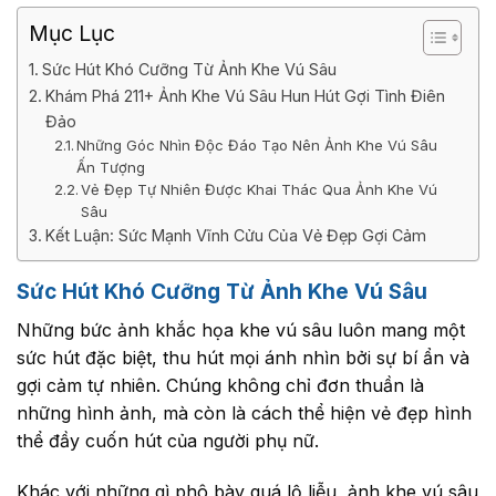
Mục Lục
Sức Hút Khó Cưỡng Từ Ảnh Khe Vú Sâu
Khám Phá 211+ Ảnh Khe Vú Sâu Hun Hút Gợi Tình Điên
Đảo
Những Góc Nhìn Độc Đáo Tạo Nên Ảnh Khe Vú Sâu
Ấn Tượng
Vẻ Đẹp Tự Nhiên Được Khai Thác Qua Ảnh Khe Vú
Sâu
Kết Luận: Sức Mạnh Vĩnh Cửu Của Vẻ Đẹp Gợi Cảm
Sức Hút Khó Cưỡng Từ Ảnh Khe Vú Sâu
Những bức ảnh khắc họa khe vú sâu luôn mang một
sức hút đặc biệt, thu hút mọi ánh nhìn bởi sự bí ẩn và
gợi cảm tự nhiên. Chúng không chỉ đơn thuần là
những hình ảnh, mà còn là cách thể hiện vẻ đẹp hình
thể đầy cuốn hút của người phụ nữ.
Khác với những gì phô bày quá lộ liễu, ảnh khe vú sâu