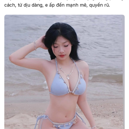
cách, từ dịu dàng, e ấp đến mạnh mẽ, quyến rũ.