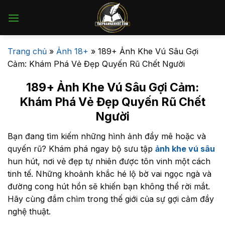
Bỏ
qua
nội
dung
Trang chủ
»
Ảnh 18+
»
189+ Ảnh Khe Vú Sâu Gợi
Cảm: Khám Phá Vẻ Đẹp Quyến Rũ Chết Người
189+ Ảnh Khe Vú Sâu Gợi Cảm:
Khám Phá Vẻ Đẹp Quyến Rũ Chết
Người
Bạn đang tìm kiếm những hình ảnh đầy mê hoặc và
quyến rũ? Khám phá ngay bộ sưu tập
ảnh khe vú sâu
hun hút, nơi vẻ đẹp tự nhiên được tôn vinh một cách
tinh tế. Những khoảnh khắc hé lộ bờ vai ngọc ngà và
đường cong hút hồn sẽ khiến bạn không thể rời mắt.
Hãy cùng đắm chìm trong thế giới của sự gợi cảm đầy
nghệ thuật.