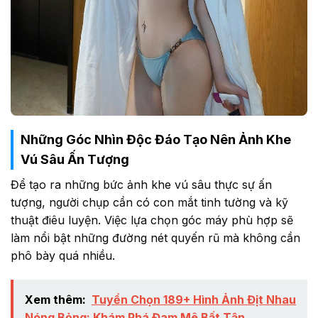
Những Góc Nhìn Độc Đáo Tạo Nên Ảnh Khe
Vú Sâu Ấn Tượng
Để tạo ra những bức ảnh khe vú sâu thực sự ấn
tượng, người chụp cần có con mắt tinh tường và kỹ
thuật điêu luyện. Việc lựa chọn góc máy phù hợp sẽ
làm nổi bật những đường nét quyến rũ mà không cần
phô bày quá nhiều.
Xem thêm:
Tuyển Chọn 189+ Hình Ảnh Địt Nhau
Nóng Bỏng: Khám Phá Đam Mê Bất Tận