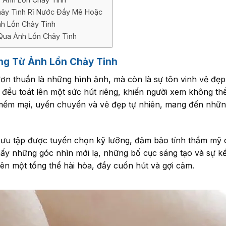
ảy Tinh Rỉ Nước Đầy Mê Hoặc
h Lồn Chảy Tinh
Qua Ảnh Lồn Chảy Tinh
ng Từ Ảnh Lồn Chảy Tinh
ơn thuần là những hình ảnh, mà còn là sự tôn vinh vẻ đẹp 
đều toát lên một sức hút riêng, khiến người xem không thể
 mềm mại, uyển chuyển và vẻ đẹp tự nhiên, mang đến những
ưu tập được tuyển chọn kỹ lưỡng, đảm bảo tính thẩm mỹ 
thấy những góc nhìn mới lạ, những bố cục sáng tạo và sự k
nên một tổng thể hài hòa, đầy cuốn hút và gợi cảm.