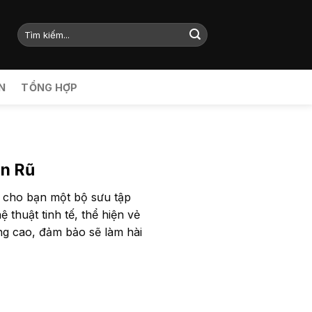
N
TỔNG HỢP
ến Rũ
n cho bạn một bộ sưu tập
huật tinh tế, thể hiện vẻ
ng cao, đảm bảo sẽ làm hài