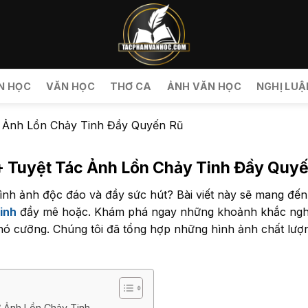
N HỌC
VĂN HỌC
THƠ CA
ẢNH VĂN HỌC
NGHỊ LUẬ
 Ảnh Lồn Chảy Tinh Đầy Quyến Rũ
 Tuyệt Tác Ảnh Lồn Chảy Tinh Đầy Quy
ình ảnh độc đáo và đầy sức hút? Bài viết này sẽ mang đế
tinh
đầy mê hoặc. Khám phá ngay những khoảnh khắc nghệ t
hó cưỡng. Chúng tôi đã tổng hợp những hình ảnh chất lượ
 Ảnh Lồn Chảy Tinh