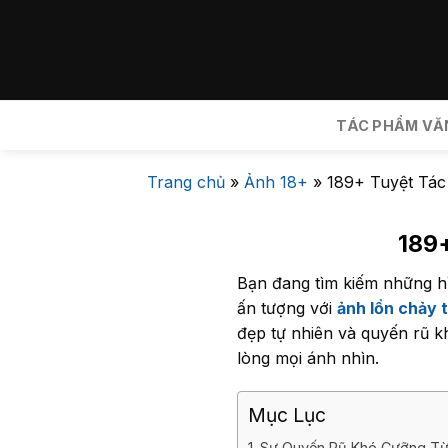
Bỏ
qua
nội
dung
TÁC PHẨM VĂ
Trang chủ
»
Ảnh 18+
»
189+ Tuyệt Tác
189+
Bạn đang tìm kiếm những h
ấn tượng với
ảnh lồn chảy 
đẹp tự nhiên và quyến rũ k
lòng mọi ánh nhìn.
Mục Lục
Sự Quyến Rũ Khó Cưỡng Từ