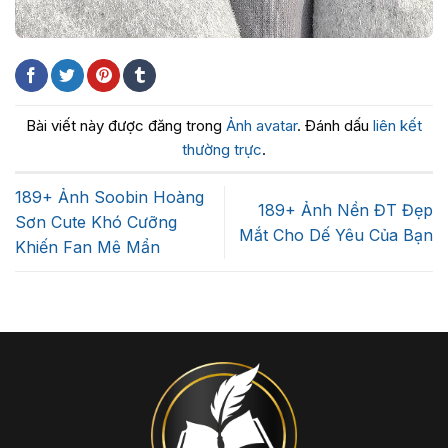
Bài viết này được đăng trong
Ảnh avatar
. Đánh dấu
liên kết
thường trực
.
189+ Ảnh Soobin Hoàng
189+ Ảnh Nền ĐT Đẹp
Sơn Cute Khó Cưỡng
Mắt Cho Dế Yêu Của Bạn
Khiến Fan Mê Mẩn