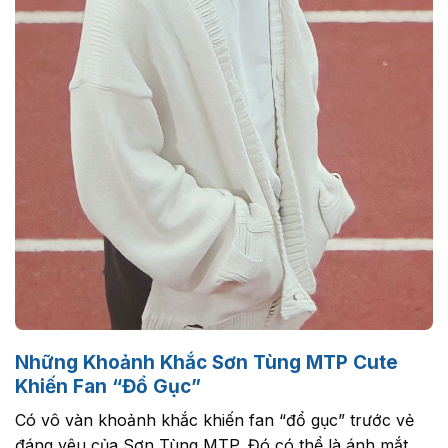
Những Khoảnh Khắc Sơn Tùng MTP Cute
Khiến Fan “Đổ Gục”
Có vô vàn khoảnh khắc khiến fan “đổ gục” trước vẻ
đáng yêu của Sơn Tùng MTP. Đó có thể là ánh mắt