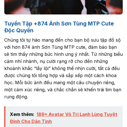
Tuyển Tập +874 Ảnh Sơn Tùng MTP Cute
Độc Quyền
Chúng tôi tự hào mang đến cho bạn bộ sưu tập đồ sộ
với hơn 874 ảnh Sơn Tùng MTP cute, đảm bảo bạn
sẽ tìm thấy những bức hình ưng ý nhất. Từ những biểu
cảm nhí nhảnh, nụ cười rạng rỡ cho đến những
khoảnh khắc “lầy lội” không thể nhịn cười, tất cả đều
được chúng tôi tổng hợp và sắp xếp một cách khoa
học. Mỗi bức ảnh đều mang một câu chuyện riêng,
một cảm xúc riêng, và chắc chắn sẽ khiến trái tim bạn
rung động.
Xem thêm:
189+ Avatar Vô Tri Lạnh Lùng Tuyệt
Đỉnh Cho Dân Tình