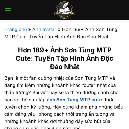
Bỏ
qua
nội
dung
Trang chủ
»
Ảnh avatar
»
Hơn 189+ Ảnh Sơn Tùng
MTP Cute: Tuyển Tập Hình Ảnh Độc Đáo Nhất
Hơn 189+ Ảnh Sơn Tùng MTP
Cute: Tuyển Tập Hình Ảnh Độc
Đáo Nhất
Bạn là một fan cuồng nhiệt của Sơn Tùng MTP và
đang tìm kiếm những khoảnh khắc “cute” nhất của
thần tượng? Bài viết này sẽ là thiên đường dành cho
bạn với bộ sưu tập
ảnh Sơn Tùng MTP cute
được
tuyển chọn kỹ lưỡng. Hãy cùng khám phá những biểu
cảm đáng yêu, phong cách thời trang ấn tượng và
những khoảnh khắc đời thường đầy sức hút của
chàng ca sĩ gốc Thái Bình này nhé.