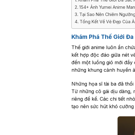
154+ Ảnh Yumei Anime Ma
Tại Sao Nên Chiêm Ngưỡng
Tổng Kết Về Vẻ Đẹp Của Ả
Khám Phá Thế Giới Đa
Thế giới anime luôn ẩn chứ
kết hợp độc đáo giữa nét v
đến một luồng gió mới đầy
những khung cảnh huyền ả
Những họa sĩ tài ba đã thổ
Từ những cô gái dịu dàng,
riêng để kể. Các chi tiết 
tạo nên sức hút khó cưỡng