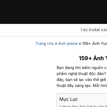
Bỏ
qua
nội
dung
TÁC PHẨM VĂ
Trang chủ
»
Ảnh anime
»
159+ Ảnh Yu
159+ Ảnh 
Bạn đang tìm kiếm nguồn c
phẩm nghệ thuật độc đáo?
đây, bạn sẽ lạc vào thế g
thuật đầy sáng tạo. Mỗi hì
Mục Lục
Khám Phá Thế Giới Đa Sắc