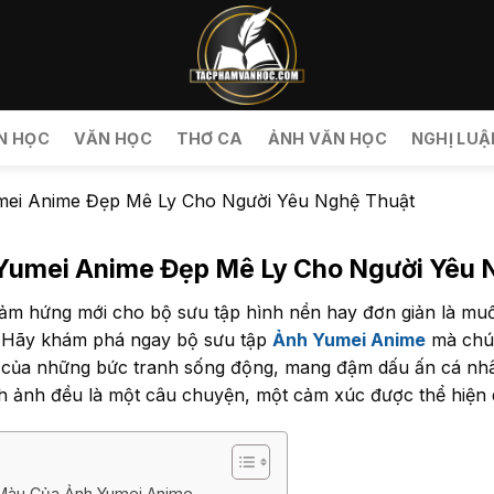
N HỌC
VĂN HỌC
THƠ CA
ẢNH VĂN HỌC
NGHỊ LUẬ
mei Anime Đẹp Mê Ly Cho Người Yêu Nghệ Thuật
Yumei Anime Đẹp Mê Ly Cho Người Yêu 
ảm hứng mới cho bộ sưu tập hình nền hay đơn giản là m
 Hãy khám phá ngay bộ sưu tập
Ảnh Yumei Anime
mà chún
iới của những bức tranh sống động, mang đậm dấu ấn cá n
nh ảnh đều là một câu chuyện, một cảm xúc được thể hiện q
 Màu Của Ảnh Yumei Anime