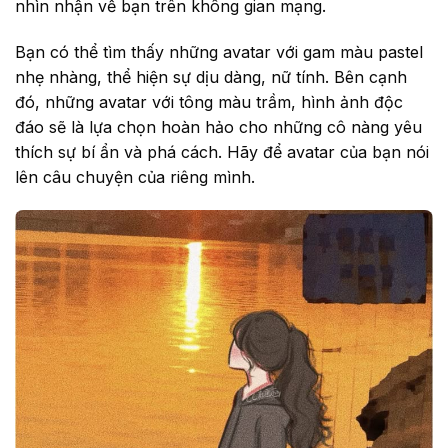
nhìn nhận về bạn trên không gian mạng.
Bạn có thể tìm thấy những avatar với gam màu pastel
nhẹ nhàng, thể hiện sự dịu dàng, nữ tính. Bên cạnh
đó, những avatar với tông màu trầm, hình ảnh độc
đáo sẽ là lựa chọn hoàn hảo cho những cô nàng yêu
thích sự bí ẩn và phá cách. Hãy để avatar của bạn nói
lên câu chuyện của riêng mình.