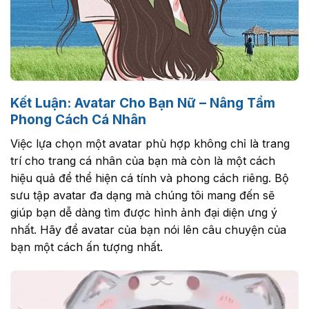
Kết Luận: Avatar Cho Bạn Nữ – Nâng Tầm
Phong Cách Cá Nhân
Việc lựa chọn một avatar phù hợp không chỉ là trang
trí cho trang cá nhân của bạn mà còn là một cách
hiệu quả để thể hiện cá tính và phong cách riêng. Bộ
sưu tập avatar đa dạng mà chúng tôi mang đến sẽ
giúp bạn dễ dàng tìm được hình ảnh đại diện ưng ý
nhất. Hãy để avatar của bạn nói lên câu chuyện của
bạn một cách ấn tượng nhất.