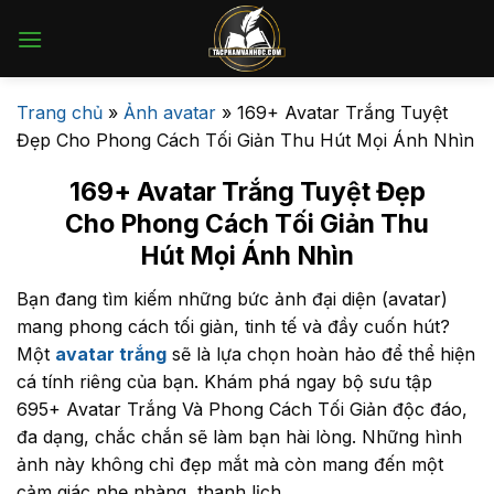
Bỏ
qua
nội
dung
Trang chủ
»
Ảnh avatar
»
169+ Avatar Trắng Tuyệt
Đẹp Cho Phong Cách Tối Giản Thu Hút Mọi Ánh Nhìn
169+ Avatar Trắng Tuyệt Đẹp
Cho Phong Cách Tối Giản Thu
Hút Mọi Ánh Nhìn
Bạn đang tìm kiếm những bức ảnh đại diện (avatar)
mang phong cách tối giản, tinh tế và đầy cuốn hút?
Một
avatar trắng
sẽ là lựa chọn hoàn hảo để thể hiện
cá tính riêng của bạn. Khám phá ngay bộ sưu tập
695+ Avatar Trắng Và Phong Cách Tối Giản độc đáo,
đa dạng, chắc chắn sẽ làm bạn hài lòng. Những hình
ảnh này không chỉ đẹp mắt mà còn mang đến một
cảm giác nhẹ nhàng, thanh lịch.