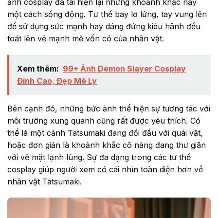
ảnh cosplay đã tái hiện lại những khoảnh khắc này
một cách sống động. Tư thế bay lơ lửng, tay vung lên
để sử dụng sức mạnh hay dáng đứng kiêu hãnh đều
toát lên vẻ mạnh mẽ vốn có của nhân vật.
Xem thêm:
99+ Ảnh Demon Slayer Cosplay
Đỉnh Cao, Đẹp Mê Ly
Bên cạnh đó, những bức ảnh thể hiện sự tương tác với
môi trường xung quanh cũng rất được yêu thích. Có
thể là một cảnh Tatsumaki đang đối đầu với quái vật,
hoặc đơn giản là khoảnh khắc cô nàng đang thư giãn
với vẻ mặt lạnh lùng. Sự đa dạng trong các tư thế
cosplay giúp người xem có cái nhìn toàn diện hơn về
nhân vật Tatsumaki.