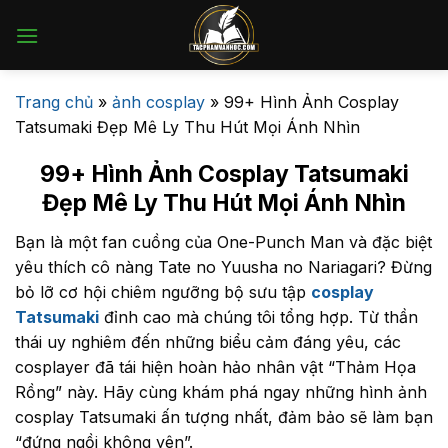
Bỏ
qua
nội
dung
Trang chủ
»
ảnh cosplay
»
99+ Hình Ảnh Cosplay
Tatsumaki Đẹp Mê Ly Thu Hút Mọi Ánh Nhìn
99+ Hình Ảnh Cosplay Tatsumaki
Đẹp Mê Ly Thu Hút Mọi Ánh Nhìn
Bạn là một fan cuồng của One-Punch Man và đặc biệt
yêu thích cô nàng Tate no Yuusha no Nariagari? Đừng
bỏ lỡ cơ hội chiêm ngưỡng bộ sưu tập
cosplay
Tatsumaki
đỉnh cao mà chúng tôi tổng hợp. Từ thần
thái uy nghiêm đến những biểu cảm đáng yêu, các
cosplayer đã tái hiện hoàn hảo nhân vật “Thảm Họa
Rồng” này. Hãy cùng khám phá ngay những hình ảnh
cosplay Tatsumaki ấn tượng nhất, đảm bảo sẽ làm bạn
“đứng ngồi không yên”.