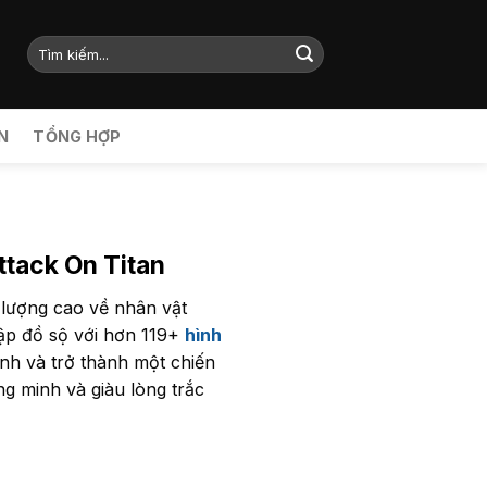
N
TỔNG HỢP
ttack On Titan
 lượng cao về nhân vật
tập đồ sộ với hơn 119+
hình
nh và trở thành một chiến
g minh và giàu lòng trắc