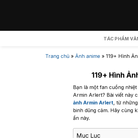
Bỏ
qua
nội
dung
TÁC PHẨM VĂ
Trang chủ
»
Ảnh anime
»
119+ Hình Ản
119+ Hình Ảnh
Bạn là một fan cuồng nhiệt
Armin Arlert? Bài viết này
ảnh Armin Arlert
, từ những
binh dũng cảm. Hãy cùng kh
ẩn này.
Mục Lục