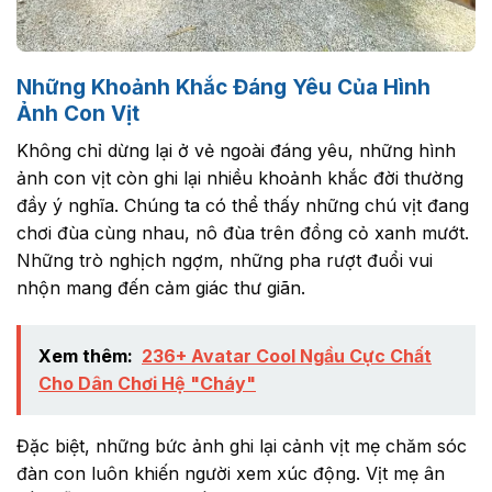
Những Khoảnh Khắc Đáng Yêu Của Hình
Ảnh Con Vịt
Không chỉ dừng lại ở vẻ ngoài đáng yêu, những hình
ảnh con vịt còn ghi lại nhiều khoảnh khắc đời thường
đầy ý nghĩa. Chúng ta có thể thấy những chú vịt đang
chơi đùa cùng nhau, nô đùa trên đồng cỏ xanh mướt.
Những trò nghịch ngợm, những pha rượt đuổi vui
nhộn mang đến cảm giác thư giãn.
Xem thêm:
236+ Avatar Cool Ngầu Cực Chất
Cho Dân Chơi Hệ "Cháy"
Đặc biệt, những bức ảnh ghi lại cảnh vịt mẹ chăm sóc
đàn con luôn khiến người xem xúc động. Vịt mẹ ân