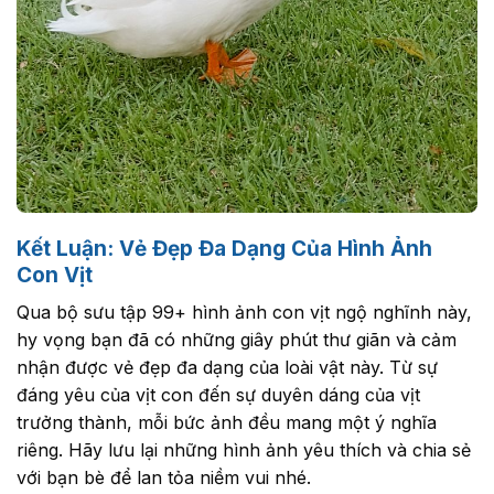
Kết Luận: Vẻ Đẹp Đa Dạng Của Hình Ảnh
Con Vịt
Qua bộ sưu tập 99+ hình ảnh con vịt ngộ nghĩnh này,
hy vọng bạn đã có những giây phút thư giãn và cảm
nhận được vẻ đẹp đa dạng của loài vật này. Từ sự
đáng yêu của vịt con đến sự duyên dáng của vịt
trưởng thành, mỗi bức ảnh đều mang một ý nghĩa
riêng. Hãy lưu lại những hình ảnh yêu thích và chia sẻ
với bạn bè để lan tỏa niềm vui nhé.