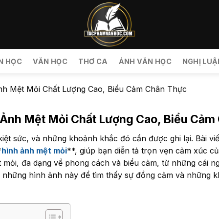
N HỌC
VĂN HỌC
THƠ CA
ẢNH VĂN HỌC
NGHỊ LUẬ
nh Mệt Mỏi Chất Lượng Cao, Biểu Cảm Chân Thực
 Ảnh Mệt Mỏi Chất Lượng Cao, Biểu Cảm
 kiệt sức, và những khoảnh khắc đó cần được ghi lại. Bài v
*
hình ảnh mệt mỏi
**, giúp bạn diễn tả trọn vẹn cảm xúc c
 mỏi, đa dạng về phong cách và biểu cảm, từ những cái n
 những hình ảnh này để tìm thấy sự đồng cảm và những 