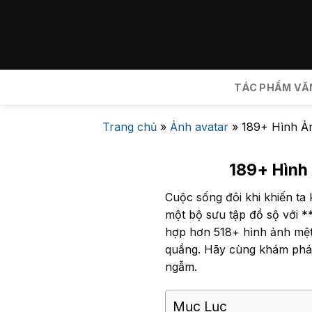
Bỏ
qua
nội
dung
TÁC PHẨM VĂ
Trang chủ
»
Ảnh avatar
»
189+ Hình Ả
189+ Hình
Cuộc sống đôi khi khiến ta
một bộ sưu tập đồ sộ với *
hợp hơn 518+ hình ảnh mệt
quầng. Hãy cùng khám phá
ngẫm.
Mục Lục