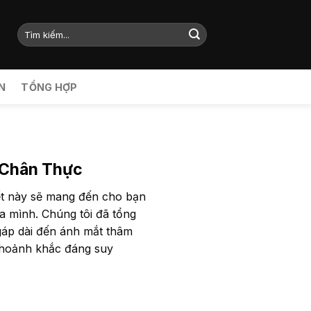
N
TỔNG HỢP
 Chân Thực
iết này sẽ mang đến cho bạn
ủa mình. Chúng tôi đã tổng
gáp dài đến ánh mắt thâm
khoảnh khắc đáng suy