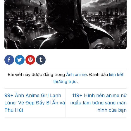
Bài viết này được đăng trong
Ảnh anime
. Đánh dấu
liên kết
thường trực
.
99+ Ảnh Anime Girl Lạnh
119+ Hình nền anime nữ
Lùng: Vẻ Đẹp Đầy Bí Ẩn và
ngầu làm bừng sáng màn
Thu Hút
hình của bạn