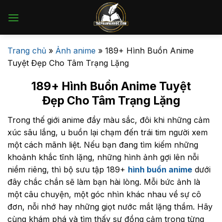
Bỏ
qua
nội
dung
Trang chủ
»
Ảnh anime
»
189+ Hình Buồn Anime
Tuyệt Đẹp Cho Tâm Trạng Lặng
189+ Hình Buồn Anime Tuyệt
Đẹp Cho Tâm Trạng Lặng
Trong thế giới anime đầy màu sắc, đôi khi những cảm
xúc sâu lắng, u buồn lại chạm đến trái tim người xem
một cách mãnh liệt. Nếu bạn đang tìm kiếm những
khoảnh khắc tĩnh lặng, những hình ảnh gợi lên nỗi
niềm riêng, thì bộ sưu tập 189+
hình buồn anime
dưới
đây chắc chắn sẽ làm bạn hài lòng. Mỗi bức ảnh là
một câu chuyện, một góc nhìn khác nhau về sự cô
đơn, nỗi nhớ hay những giọt nước mắt lặng thầm. Hãy
cùng khám phá và tìm thấy sự đồng cảm trong từng