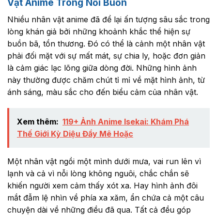
Vật Anime Trong Nỗi Buồn
Nhiều nhân vật anime đã để lại ấn tượng sâu sắc trong
lòng khán giả bởi những khoảnh khắc thể hiện sự
buồn bã, tổn thương. Đó có thể là cảnh một nhân vật
phải đối mặt với sự mất mát, sự chia ly, hoặc đơn giản
là cảm giác lạc lõng giữa dòng đời. Những hình ảnh
này thường được chăm chút tỉ mỉ về mặt hình ảnh, từ
ánh sáng, màu sắc cho đến biểu cảm của nhân vật.
Xem thêm:
119+ Ảnh Anime Isekai: Khám Phá
Thế Giới Kỳ Diệu Đầy Mê Hoặc
Một nhân vật ngồi một mình dưới mưa, vai run lên vì
lạnh và cả vì nỗi lòng không nguôi, chắc chắn sẽ
khiến người xem cảm thấy xót xa. Hay hình ảnh đôi
mắt đẫm lệ nhìn về phía xa xăm, ẩn chứa cả một câu
chuyện dài về những điều đã qua. Tất cả đều góp