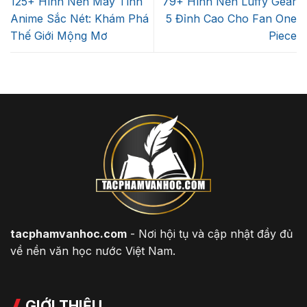
125+ Hình Nền Máy Tính
79+ Hình Nền Luffy Gear
Anime Sắc Nét: Khám Phá
5 Đỉnh Cao Cho Fan One
Thế Giới Mộng Mơ
Piece
tacphamvanhoc.com
- Nơi hội tụ và cập nhật đầy đủ
về nền văn học nước Việt Nam.
GIỚI THIỆU