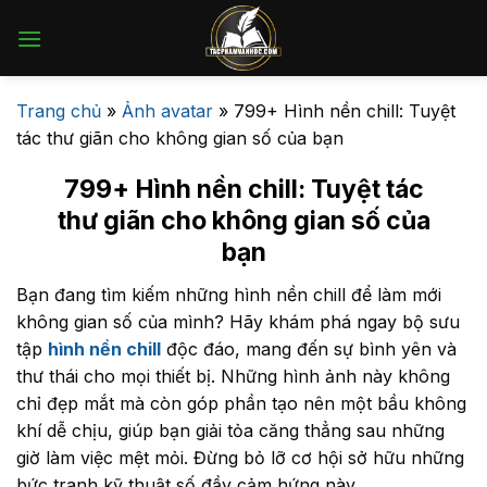
Bỏ
qua
nội
dung
Trang chủ
»
Ảnh avatar
»
799+ Hình nền chill: Tuyệt
tác thư giãn cho không gian số của bạn
799+ Hình nền chill: Tuyệt tác
thư giãn cho không gian số của
bạn
Bạn đang tìm kiếm những hình nền chill để làm mới
không gian số của mình? Hãy khám phá ngay bộ sưu
tập
hình nền chill
độc đáo, mang đến sự bình yên và
thư thái cho mọi thiết bị. Những hình ảnh này không
chỉ đẹp mắt mà còn góp phần tạo nên một bầu không
khí dễ chịu, giúp bạn giải tỏa căng thẳng sau những
giờ làm việc mệt mỏi. Đừng bỏ lỡ cơ hội sở hữu những
bức tranh kỹ thuật số đầy cảm hứng này.