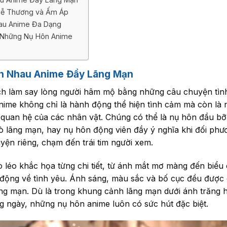
Dễ Thương và Ấm Áp
au Anime Đa Dạng
 Những Nụ Hôn Anime
n Nhau Anime Đầy Lãng Mạn
cách làm say lòng người hâm mộ bằng những câu chuyện tì
nime không chỉ là hành động thể hiện tình cảm mà còn l
i quan hệ của các nhân vật. Chúng có thể là nụ hôn đầu b
ò lãng mạn, hay nụ hôn động viên đầy ý nghĩa khi đối ph
ện riêng, chạm đến trái tim người xem.
 léo khắc họa từng chi tiết, từ ánh mắt mơ màng đến biểu 
ộng về tình yêu. Ánh sáng, màu sắc và bố cục đều được c
ng mạn. Dù là trong khung cảnh lãng mạn dưới ánh trăng 
 ngày, những nụ hôn anime luôn có sức hút đặc biệt.