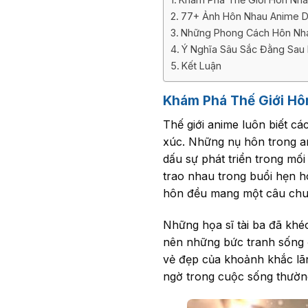
77+ Ảnh Hôn Nhau Anime 
Những Phong Cách Hôn Nh
Ý Nghĩa Sâu Sắc Đằng Sau
Kết Luận
Khám Phá Thế Giới Hô
Thế giới anime luôn biết 
xúc. Những nụ hôn trong a
dấu sự phát triển trong mố
trao nhau trong buổi hẹn h
hôn đều mang một câu chuy
Những họa sĩ tài ba đã khéo
nên những bức tranh sống đ
vẻ đẹp của khoảnh khắc lã
ngờ trong cuộc sống thường