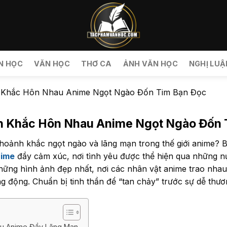
N HỌC
VĂN HỌC
THƠ CA
ẢNH VĂN HỌC
NGHỊ LUẬ
 Khắc Hôn Nhau Anime Ngọt Ngào Đốn Tim Bạn Đọc
h Khắc Hôn Nhau Anime Ngọt Ngào Đốn 
oảnh khắc ngọt ngào và lãng mạn trong thế giới anime? B
nime
đầy cảm xúc, nơi tình yêu được thể hiện qua những 
ững hình ảnh đẹp nhất, nơi các nhân vật anime trao nhau
ng động. Chuẩn bị tinh thần để “tan chảy” trước sự dễ thư
au Anime Đầy Lãng Mạn