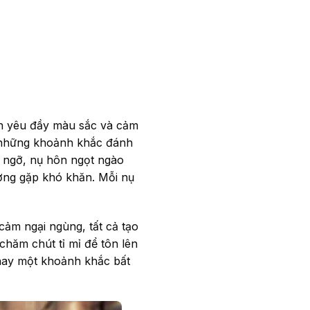
nh yêu đầy màu sắc và cảm
à những khoảnh khắc đánh
ỡ ngỡ, nụ hôn ngọt ngào
ương gặp khó khăn. Mỗi nụ
cảm ngại ngùng, tất cả tạo
hăm chút tỉ mỉ để tôn lên
hay một khoảnh khắc bất