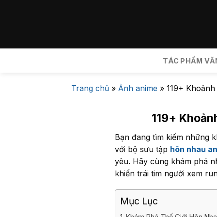
Bỏ
qua
nội
dung
TÁC PHẨM VĂ
Trang chủ
»
Ảnh anime
»
119+ Khoảnh
119+ Khoản
Bạn đang tìm kiếm những kh
với bộ sưu tập
hôn nhau a
yêu. Hãy cùng khám phá nh
khiến trái tim người xem ru
Mục Lục
Khám Phá Thế Giới Hôn Nh