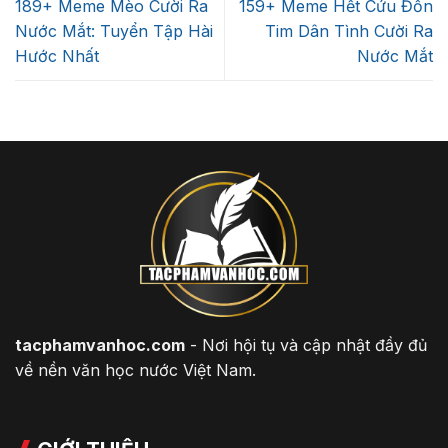
189+ Meme Mèo Cười Ra
159+ Meme Hết Cứu Đốn
Nước Mắt: Tuyển Tập Hài
Tim Dân Tình Cười Ra
Hước Nhất
Nước Mắt
tacphamvanhoc.com
- Nơi hội tụ và cập nhật đầy đủ
về nền văn học nước Việt Nam.