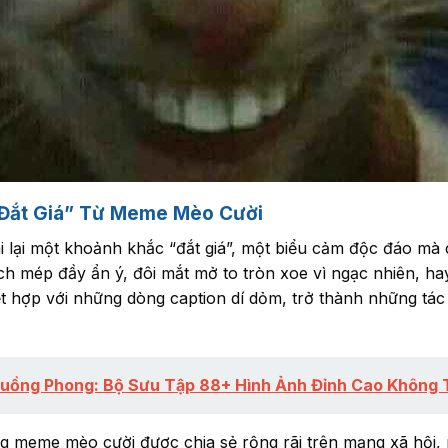
Đắt Giá” Từ Meme Mèo Cười
lại một khoảnh khắc “đắt giá”, một biểu cảm độc đáo mà c
ếch mép đầy ẩn ý, đôi mắt mở to tròn xoe vì ngạc nhiên, hay
t hợp với những dòng caption dí dỏm, trở thành những tá
uồng Phong: Bộ Sưu Tập 88+ Hình Ảnh Đỉnh Cao Không 
 meme mèo cười được chia sẻ rộng rãi trên mạng xã hội, m