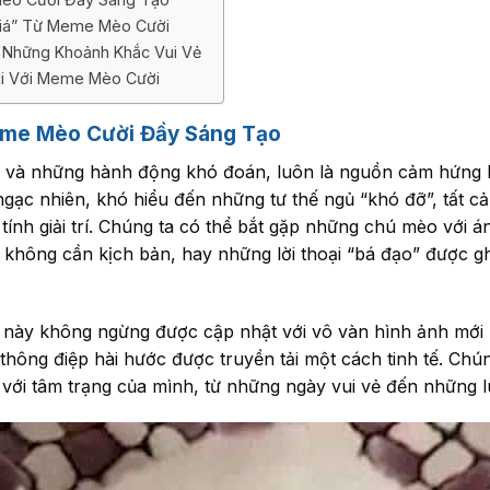
Giá” Từ Meme Mèo Cười
Những Khoảnh Khắc Vui Vẻ
ui Với Meme Mèo Cười
eme Mèo Cười Đầy Sáng Tạo
u và những hành động khó đoán, luôn là nguồn cảm hứng 
ạc nhiên, khó hiểu đến những tư thế ngủ “khó đỡ”, tất cả
nh giải trí. Chúng ta có thể bắt gặp những chú mèo với 
” không cần kịch bản, hay những lời thoại “bá đạo” được 
này không ngừng được cập nhật với vô vàn hình ảnh mới
hông điệp hài hước được truyền tải một cách tinh tế. Chún
ới tâm trạng của mình, từ những ngày vui vẻ đến những l