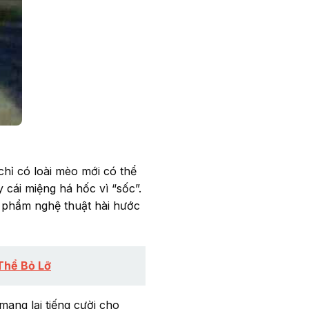
hỉ có loài mèo mới có thể
 cái miệng há hốc vì “sốc”.
c phẩm nghệ thuật hài hước
Thể Bỏ Lỡ
ang lại tiếng cười cho