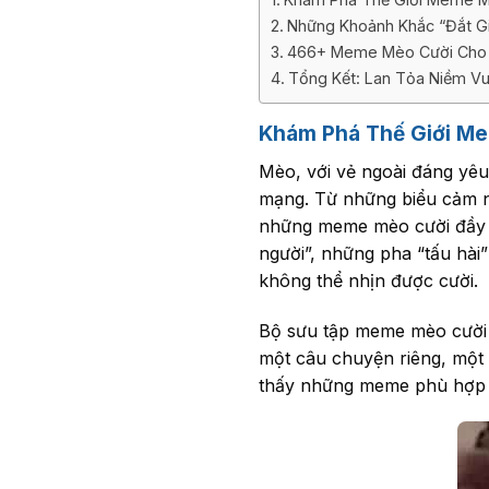
Những Khoảnh Khắc “Đắt 
466+ Meme Mèo Cười Cho 
Tổng Kết: Lan Tỏa Niềm V
Khám Phá Thế Giới M
Mèo, với vẻ ngoài đáng yê
mạng. Từ những biểu cảm ng
những meme mèo cười đầy tí
người”, những pha “tấu hài
không thể nhịn được cười.
Bộ sưu tập meme mèo cười 
một câu chuyện riêng, một t
thấy những meme phù hợp v