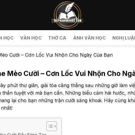
N HỌC
VĂN HỌC
THƠ CA
ẢNH VĂN HỌC
NGHỊ LUẬ
èo Cười – Cơn Lốc Vui Nhộn Cho Ngày Của Bạn
 Mèo Cười – Cơn Lốc Vui Nhộn Cho Ng
ây phút thư giãn, giải tỏa căng thẳng sau những giờ làm v
nh thần tuyệt vời mà bạn cần. Những biểu cảm hài hước, n
mang lại cho bạn những trận cười sảng khoái. Hãy cùng 
 nhất!
èo Cười Đầy Sáng Tạo