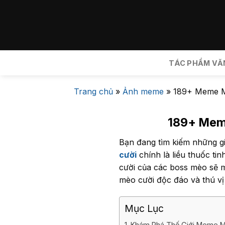
Bỏ
qua
nội
dung
TÁC PHẨM VĂ
Trang chủ
»
Ảnh meme
»
189+ Meme M
189+ Meme
Bạn đang tìm kiếm những gi
cười
chính là liều thuốc ti
cười của các boss mèo sẽ 
mèo cười độc đáo và thú vị
Mục Lục
Khám Phá Thế Giới Meme M