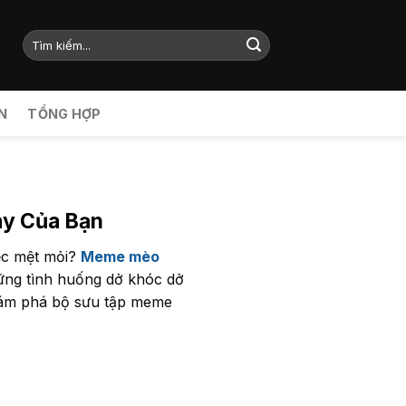
N
TỔNG HỢP
ày Của Bạn
iệc mệt mỏi?
Meme mèo
hững tình huống dở khóc dở
khám phá bộ sưu tập meme