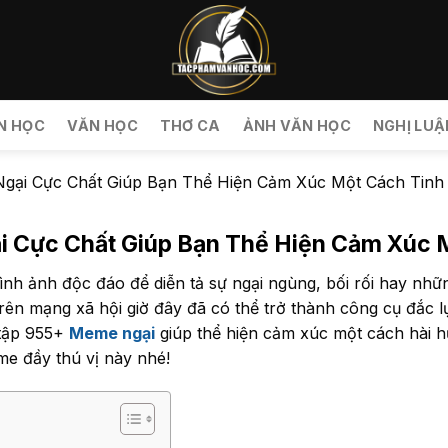
N HỌC
VĂN HỌC
THƠ CA
ẢNH VĂN HỌC
NGHỊ LUẬ
gại Cực Chất Giúp Bạn Thể Hiện Cảm Xúc Một Cách Tinh
 Cực Chất Giúp Bạn Thể Hiện Cảm Xúc M
nh ảnh độc đáo để diễn tả sự ngại ngùng, bối rối hay nhữ
ên mạng xã hội giờ đây đã có thể trở thành công cụ đắc lự
tập 955+
Meme ngại
giúp thể hiện cảm xúc một cách hài h
e đầy thú vị này nhé!