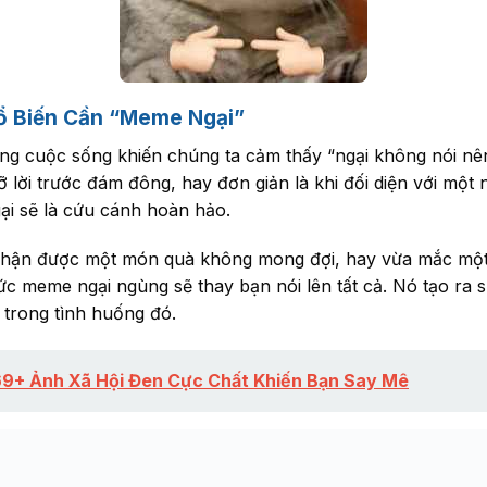
ổ Biến Cần “Meme Ngại”
g cuộc sống khiến chúng ta cảm thấy “ngại không nói nên l
lỡ lời trước đám đông, hay đơn giản là khi đối diện với mộ
i sẽ là cứu cánh hoàn hảo.
hận được một món quà không mong đợi, hay vừa mắc một l
ức meme ngại ngùng sẽ thay bạn nói lên tất cả. Nó tạo ra 
 trong tình huống đó.
9+ Ảnh Xã Hội Đen Cực Chất Khiến Bạn Say Mê