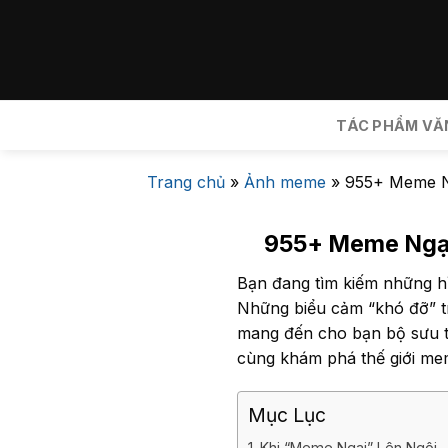
Bỏ
qua
nội
dung
TÁC PHẨM VĂ
Trang chủ
»
Ảnh meme
»
955+ Meme N
955+ Meme Ngại
Bạn đang tìm kiếm những hì
Những biểu cảm “khó đỡ” tr
mang đến cho bạn bộ sưu 
cùng khám phá thế giới mem
Mục Lục
Khi “Meme Ngại” Lên Ngôi