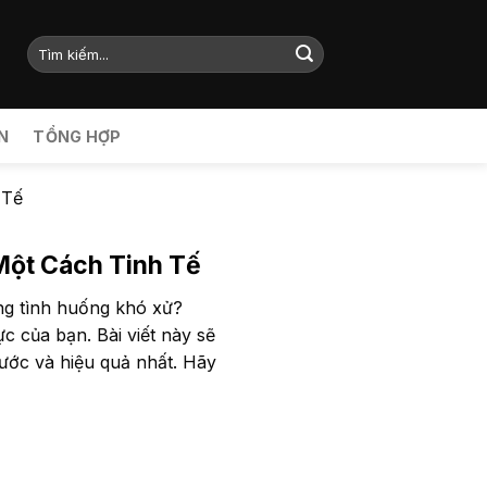
N
TỔNG HỢP
 Tế
ột Cách Tinh Tế
ng tình huống khó xử?
c của bạn. Bài viết này sẽ
ước và hiệu quả nhất. Hãy