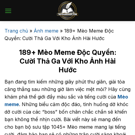
Bỏ
qua
nội
dung
Trang chủ
»
Ảnh meme
»
189+ Mèo Meme Độc
Quyền: Cười Thả Ga Với Kho Ảnh Hài Hước
189+ Mèo Meme Độc Quyền:
Cười Thả Ga Với Kho Ảnh Hài
Hước
Bạn đang tìm kiếm những giây phút thư giãn, giải tỏa
căng thẳng sau những giờ làm việc mệt mỏi? Hãy cùng
khám phá thế giới đầy màu sắc và tiếng cười của
Mèo
meme
. Những biểu cảm độc đáo, tình huống dở khóc
dở cười của các “boss” bốn chân chắc chắn sẽ khiến
bạn không thể nhịn cười. Bài viết này sẽ mang đến
cho bạn bộ sưu tập 1045+ Mèo meme mang lại tiếng
cười, đảm bảo bạn sẽ có những trận cười sảng khoái.