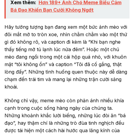
Xem thêm:
Hơn 189+ Ảnh Chó Meme Biểu Cảm
Bá Đạo Khiến Bạn Cười Không Ngớt
Hãy tưởng tượng bạn đang xem một bức ảnh mèo với
đôi mắt mở to tròn xoe, nhìn chằm chằm vào một thứ
gì đó không rõ, và caption đi kèm là “Khi bạn nghe
thấy tiếng mở tủ lạnh lúc nửa đêm”. Hoặc một chú
mèo đang ngồi trong một cái hộp quá nhỏ, với khuôn
mặt “tôi không ổn” và caption “Tôi đã cố gắng, thật
lòng đấy”. Những tình huống quen thuộc này dễ dàng
chạm đến trái tim và mang lại những trận cười sảng
khoái.
Không chỉ vậy, meme mèo còn phản ánh nhiều khía
cạnh trong cuộc sống hàng ngày của chúng ta.
Những khoảnh khắc lười biếng, những lúc đòi ăn “bá
đạo”, hay thậm chí là những trò đùa tinh nghịch đều
được tái hiện một cách hài hước qua lăng kính của