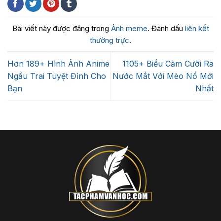
Bài viết này được đăng trong
Ảnh meme
. Đánh dấu
liên kết
thường trực
.
Hơn 189+ Hình Ảnh Anime
1105+ Biểu Cảm Cười Ra
Ngầu Trai Tuyệt Đỉnh Cho
Nước Mắt Với Mèo Nổ Mới
Bạn
Nhất