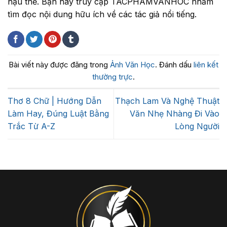
hậu thế. Bạn hãy truy cập TACPHAMVANHOC nhằm
tìm đọc nội dung hữu ích về các tác giả nổi tiếng.
Bài viết này được đăng trong
Ảnh Văn Học
. Đánh dấu
liên kết
thường trực
.
Thơ 8 Chữ | Hướng Dẫn
Thạch Lam Và Nghệ Thuật
Làm Hay, Đúng Luật Bằng
Văn Nhẹ Nhàng Đi Vào
Trắc Từ A-Z
Lòng Người