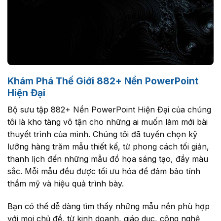
Khám Phá Thế Giới 882+ Nền PowerPoint
Hiện Đại
Bộ sưu tập 882+ Nền PowerPoint Hiện Đại của chúng
tôi là kho tàng vô tận cho những ai muốn làm mới bài
thuyết trình của mình. Chúng tôi đã tuyển chọn kỹ
lưỡng hàng trăm mẫu thiết kế, từ phong cách tối giản,
thanh lịch đến những mẫu đồ họa sáng tạo, đầy màu
sắc. Mỗi mẫu đều được tối ưu hóa để đảm bảo tính
thẩm mỹ và hiệu quả trình bày.
Bạn có thể dễ dàng tìm thấy những mẫu nền phù hợp
với mọi chủ đề, từ kinh doanh, giáo dục, công nghệ