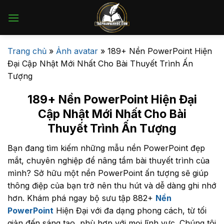
Bỏ
qua
nội
dung
Trang chủ
»
Ảnh avatar
»
189+ Nền PowerPoint Hiện
Đại Cập Nhật Mới Nhất Cho Bài Thuyết Trình Ấn
Tượng
189+ Nền PowerPoint Hiện Đại
Cập Nhật Mới Nhất Cho Bài
Thuyết Trình Ấn Tượng
Bạn đang tìm kiếm những mẫu nền PowerPoint đẹp
mắt, chuyên nghiệp để nâng tầm bài thuyết trình của
mình? Sở hữu một nền PowerPoint ấn tượng sẽ giúp
thông điệp của bạn trở nên thu hút và dễ dàng ghi nhớ
hơn. Khám phá ngay bộ sưu tập 882+
Nền
PowerPoint
Hiện Đại với đa dạng phong cách, từ tối
giản đến sáng tạo, phù hợp với mọi lĩnh vực. Chúng tôi