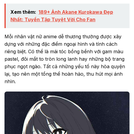
Xem thêm:
189+ Ảnh Akane Kurokawa Đẹp
Nhất: Tuyển Tập Tuyệt Vời Cho Fan
Mỗi nhân vật nữ anime dễ thương thường được xây
dựng với những đặc điểm ngoại hình và tính cách
riêng biệt. Có thể là mái tóc bồng bềnh với gam màu
pastel, đôi mắt to tròn long lanh hay những bộ trang
phục ngọt ngào. Tất cả những yếu tố này hòa quyện
lại, tạo nên một tổng thể hoàn hảo, thu hút mọi ánh
nhìn.