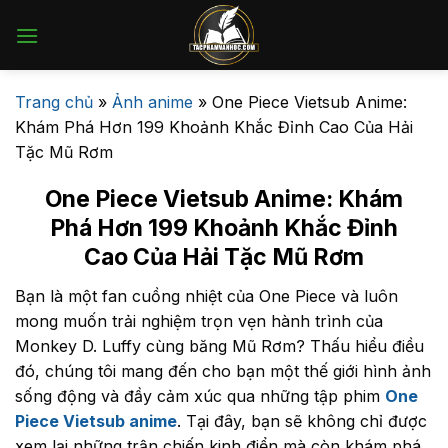
Bỏ
qua
nội
dung
Trang chủ
»
Ảnh anime
»
One Piece Vietsub Anime:
Khám Phá Hơn 199 Khoảnh Khắc Đỉnh Cao Của Hải
Tặc Mũ Rơm
One Piece Vietsub Anime: Khám
Phá Hơn 199 Khoảnh Khắc Đỉnh
Cao Của Hải Tặc Mũ Rơm
Bạn là một fan cuồng nhiệt của One Piece và luôn
mong muốn trải nghiệm trọn vẹn hành trình của
Monkey D. Luffy cùng băng Mũ Rơm? Thấu hiểu điều
đó, chúng tôi mang đến cho bạn một thế giới hình ảnh
sống động và đầy cảm xúc qua những tập phim
One
Piece Vietsub anime
. Tại đây, bạn sẽ không chỉ được
xem lại những trận chiến kinh điển mà còn khám phá