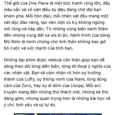
Thế giới của One Piece là một bức tranh rộng lớn, đầy
màu sắc và vô vàn điều kỳ diệu đang chờ đợi bạn
khám phá. Mỗi hòn đảo, mỗi nhân vật đều mang một
nét độc đáo riêng, tạo nên một vũ trụ không ngừng
mở rộng và hấp dẫn. Từ những vùng biển xanh thẳm
đến những vùng đất xa xôi bí ẩn, hành trình của băng
Mũ Rơm là minh chứng cho tinh thần không bao giờ
bỏ cuộc và sức mạnh của tình bạn.
Những tập phim được vietsub cẩn thận giúp bạn dễ
dàng theo dõi từng diễn biến, từng lời thoại ý nghĩa của
các nhân vật. Bạn sẽ cảm nhận rõ hơn sự trưởng
thành của Luffy, sự thông minh của Nami, lòng dũng
cảm của Zoro, hay sự dí dỏm của Usopp. Mỗi arc
truyện mang đến những thử thách mới, những kẻ thù
đáng gờm, nhưng quan trọng hơn là những bài học về
ý chí, tình yêu và sự tự do.