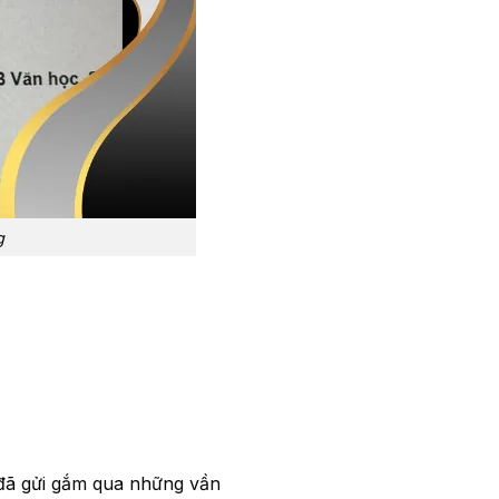
g
ả đã gửi gắm qua những vần