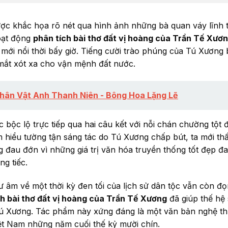
được khắc họa rõ nét qua hình ảnh những bà quan váy lĩnh
oạt động
phân tích bài thơ đất vị hoàng của Trần Tế Xươ
 mới nổi thời bấy giờ. Tiếng cười trào phúng của Tú Xương 
mắt xót xa cho vận mệnh đất nước.
hân Vật Anh Thanh Niên - Bông Hoa Lặng Lẽ
bộc lộ trực tiếp qua hai câu kết với nỗi chán chường tột đ
m hiểu tường tận sáng tác do Tú Xương chấp bút, ta mới thấ
g đau đớn vì những giá trị văn hóa truyền thống tốt đẹp đ
ng tiếc.
âm về một thời kỳ đen tối của lịch sử dân tộc vẫn còn đọng
ch bài thơ đất vị hoàng của Trần Tế Xương
đã giúp thế hệ 
Tú Xương. Tác phẩm này xứng đáng là một văn bản nghệ 
ệt Nam những năm cuối thế kỷ mười chín.