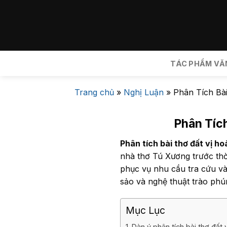
Bỏ
qua
nội
dung
TÁC PHẨM VĂ
Trang chủ
»
Nghị Luận
»
Phân Tích Bà
Phân Tích
Phân tích bài thơ đất vị 
nhà thơ Tú Xương trước thờ
phục vụ nhu cầu tra cứu và 
sảo và nghệ thuật trào phú
Mục Lục
Dàn ý phân tích bài thơ đất 