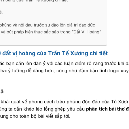
ết
 phúng và nỗi đau trước sự đảo lộn giá trị đạo đức
ổ và bút pháp hiện thực sắc sảo trong “Đất Vị Hoàng”
ơ đất vị hoàng của Trần Tế Xương chi tiết
c bạn cần lên dàn ý với các luận điểm rõ ràng trước khi đ
n khai ý tưởng dễ dàng hơn, cũng như đảm bảo tính logic x
iả
 khái quát về phong cách trào phúng độc đáo của Tú Xươn
úng ta cần khéo léo lồng ghép yêu cầu
phân tích bài thơ 
ng cho toàn bộ bài viết sắp tới.