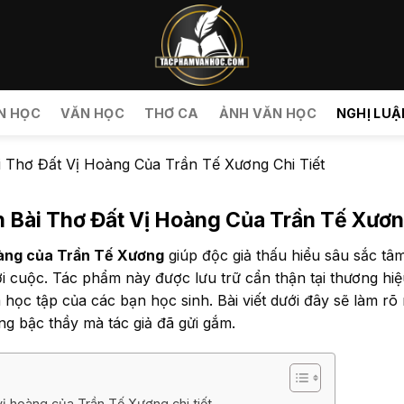
N HỌC
VĂN HỌC
THƠ CA
ẢNH VĂN HỌC
NGHỊ LUẬ
i Thơ Đất Vị Hoàng Của Trần Tế Xương Chi Tiết
 Bài Thơ Đất Vị Hoàng Của Trần Tế Xươn
hoàng của Trần Tế Xương
giúp độc giả thấu hiểu sâu sắc tâ
i cuộc. Tác phẩm này được lưu trữ cẩn thận tại thương hi
học tập của các bạn học sinh. Bài viết dưới đây sẽ làm rõ 
ng bậc thầy mà tác giả đã gửi gắm.
vị hoàng của Trần Tế Xương chi tiết