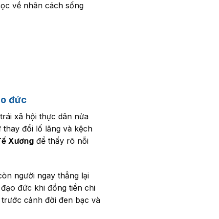
học về nhân cách sống
ạo đức
trái xã hội thực dân nửa
 thay đổi lố lăng và kệch
 Tế Xương
để thấy rõ nỗi
còn người ngay thẳng lại
 đạo đức khi đồng tiền chi
 trước cảnh đời đen bạc và