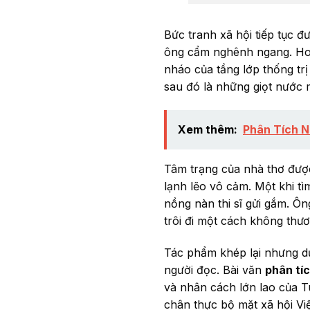
Bức tranh xã hội tiếp tục 
ông cẩm nghênh ngang. H
nháo của tầng lớp thống trị
sau đó là những giọt nước 
Xem thêm:
Phân Tích N
Tâm trạng của nhà thơ được 
lạnh lẽo vô cảm. Một khi tì
nồng nàn thi sĩ gửi gắm. Ôn
trôi đi một cách không thươ
Tác phẩm khép lại nhưng dư 
người đọc. Bài văn
phân tí
và nhân cách lớn lao của 
chân thực bộ mặt xã hội Vi