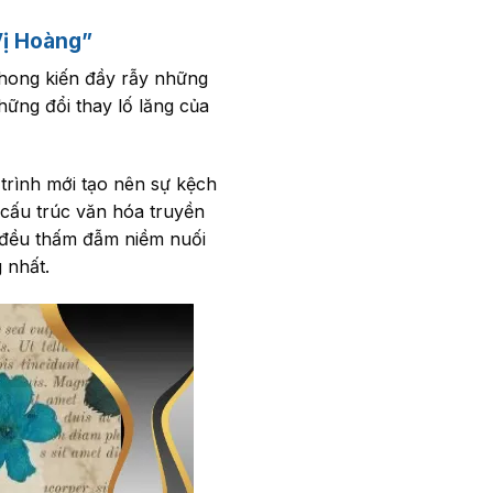
Vị Hoàng”
phong kiến đầy rẫy những
hững đổi thay lố lăng của
trình mới tạo nên sự kệch
cấu trúc văn hóa truyền
ơ đều thấm đẫm niềm nuối
 nhất.