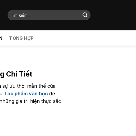
N
TỔNG HỢP
g Chi Tiết
m sự ưu thời mẫn thế của
ệu
Tác phẩm văn học
để
những giá trị hiện thực sắc