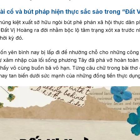
ài cổ và bút pháp hiện thực sắc sảo trong “Đất 
húng kiệt xuất sở hữu ngòi bút phê phán xã hội thực dân 
ơ Đất Vị Hoàng ra đời nhằm bộc lộ tâm trạng xót xa trước n
hời kỳ đó.
ốn yên bình nay bị lấp đi để nhường chỗ cho những công 
ự xâm nhập của lối sống phương Tây đã phá vỡ hoàn toàn 
 thấy vô cùng buồn bã vô hạn. Từng câu chữ trong bài th
 nay tan biến dưới sức mạnh của những đồng tiền thực dụng