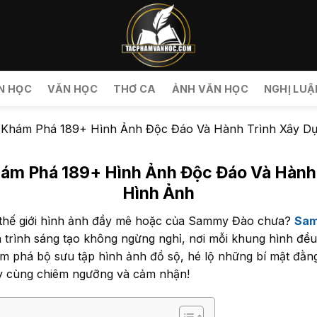
N HỌC
VĂN HỌC
THƠ CA
ẢNH VĂN HỌC
NGHỊ LUẬ
Khám Phá 189+ Hình Ảnh Độc Đáo Và Hành Trình Xây D
m Phá 189+ Hình Ảnh Độc Đáo Và Hành
Hình Ảnh
 thế giới hình ảnh đầy mê hoặc của Sammy Đào chưa?
Sam
h trình sáng tạo không ngừng nghỉ, nơi mỗi khung hình đề
ám phá bộ sưu tập hình ảnh đồ sộ, hé lộ những bí mật đằn
y cùng chiêm ngưỡng và cảm nhận!