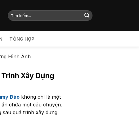
N
TỔNG HỢP
ựng Hình Ảnh
 Trình Xây Dựng
my Đào
không chỉ là một
u ẩn chứa một câu chuyện.
g sau quá trình xây dựng