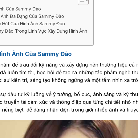
 Ảnh Của Sammy Đào
h Ảnh Đa Dạng Của Sammy Đào
c Hút Của Hình Ảnh Sammy Đào
 Đào Trong Lĩnh Vực Xây Dựng Hình Ảnh
 Hình Ảnh Của Sammy Đào
ăm để trau dồi kỹ năng và xây dựng nên thương hiệu cá
ã luôn tìm tòi, học hỏi để tạo ra những tác phẩm nghệ thu
i sự kiên trì, sáng tạo không ngừng và một tầm nhìn xa tr
 sự đầu tư kỹ lưỡng về ý tưởng, bố cục, ánh sáng và kỹ th
 truyền tải cảm xúc và thông điệp qua từng chi tiết nhỏ nh
iêng biệt, dễ dàng nhận diện trong giới nhiếp ảnh và truy