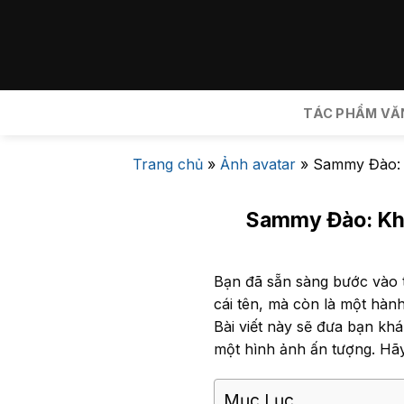
Bỏ
qua
nội
dung
TÁC PHẨM VĂ
Trang chủ
»
Ảnh avatar
»
Sammy Đào: 
Sammy Đào: Khá
Bạn đã sẵn sàng bước vào
cái tên, mà còn là một hàn
Bài viết này sẽ đưa bạn kh
một hình ảnh ấn tượng. Hã
Mục Lục