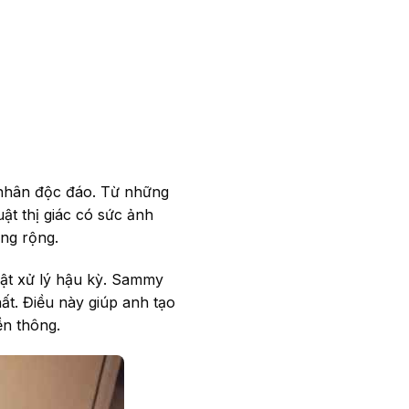
 nhân độc đáo. Từ những
ật thị giác có sức ảnh
ông rộng.
uật xử lý hậu kỳ. Sammy
ất. Điều này giúp anh tạo
ền thông.