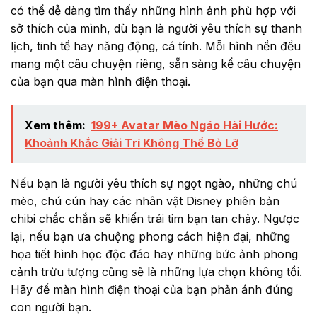
có thể dễ dàng tìm thấy những hình ảnh phù hợp với
sở thích của mình, dù bạn là người yêu thích sự thanh
lịch, tinh tế hay năng động, cá tính. Mỗi hình nền đều
mang một câu chuyện riêng, sẵn sàng kể câu chuyện
của bạn qua màn hình điện thoại.
Xem thêm:
199+ Avatar Mèo Ngáo Hài Hước:
Khoảnh Khắc Giải Trí Không Thể Bỏ Lỡ
Nếu bạn là người yêu thích sự ngọt ngào, những chú
mèo, chú cún hay các nhân vật Disney phiên bản
chibi chắc chắn sẽ khiến trái tim bạn tan chảy. Ngược
lại, nếu bạn ưa chuộng phong cách hiện đại, những
họa tiết hình học độc đáo hay những bức ảnh phong
cảnh trừu tượng cũng sẽ là những lựa chọn không tồi.
Hãy để màn hình điện thoại của bạn phản ánh đúng
con người bạn.