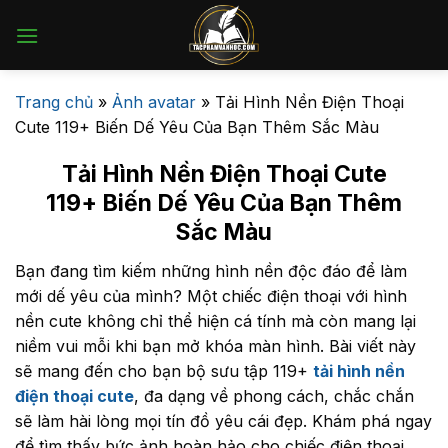
Bỏ
qua
nội
dung
Trang chủ
»
Ảnh avatar
»
Tải Hình Nền Điện Thoại
Cute 119+ Biến Dế Yêu Của Bạn Thêm Sắc Màu
Tải Hình Nền Điện Thoại Cute
119+ Biến Dế Yêu Của Bạn Thêm
Sắc Màu
Bạn đang tìm kiếm những hình nền độc đáo để làm
mới dế yêu của mình? Một chiếc điện thoại với hình
nền cute không chỉ thể hiện cá tính mà còn mang lại
niềm vui mỗi khi bạn mở khóa màn hình. Bài viết này
sẽ mang đến cho bạn bộ sưu tập 119+
tải hình nền
điện thoại cute
, đa dạng về phong cách, chắc chắn
sẽ làm hài lòng mọi tín đồ yêu cái đẹp. Khám phá ngay
để tìm thấy bức ảnh hoàn hảo cho chiếc điện thoại