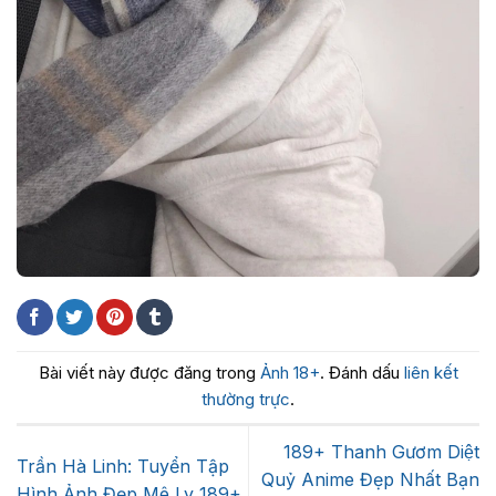
Bài viết này được đăng trong
Ảnh 18+
. Đánh dấu
liên kết
thường trực
.
189+ Thanh Gươm Diệt
Trần Hà Linh: Tuyển Tập
Quỷ Anime Đẹp Nhất Bạn
Hình Ảnh Đẹp Mê Ly 189+