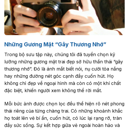
Những Gương Mặt “Gây Thương Nhớ”
Trong bộ sưu tập này, chúng tôi đã tuyển chọn kỹ
lưỡng những gương mặt trai đẹp sở hữu thần thái “gây
thương nhớ”. Đó là ánh mắt biết nói, nụ cười tỏa nắng
hay những đường nét góc cạnh đầy cuốn hút. Họ
không chỉ đẹp về ngoại hình mà còn có một khí chất
đặc biệt, khiến người xem không thể rời mắt.
Mỗi bức ảnh được chọn lọc đều thể hiện rõ nét phong
thái riêng của từng chàng trai. Có những khoảnh khắc
họ toát lên vẻ bí ẩn, cuốn hút, có lúc lại rạng rỡ, tràn
đầy sức sống. Sự kết hợp giữa vẻ ngoài hoàn hảo và