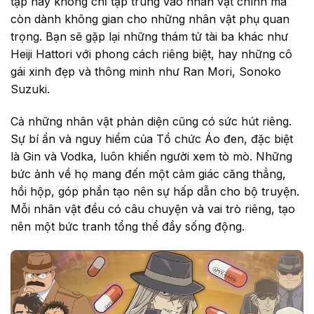
tập này không chỉ tập trung vào nhân vật chính mà
còn dành không gian cho những nhân vật phụ quan
trọng. Bạn sẽ gặp lại những thám tử tài ba khác như
Heiji Hattori với phong cách riêng biệt, hay những cô
gái xinh đẹp và thông minh như Ran Mori, Sonoko
Suzuki.
Cả những nhân vật phản diện cũng có sức hút riêng.
Sự bí ẩn và nguy hiểm của Tổ chức Áo đen, đặc biệt
là Gin và Vodka, luôn khiến người xem tò mò. Những
bức ảnh về họ mang đến một cảm giác căng thẳng,
hồi hộp, góp phần tạo nên sự hấp dẫn cho bộ truyện.
Mỗi nhân vật đều có câu chuyện và vai trò riêng, tạo
nên một bức tranh tổng thể đầy sống động.