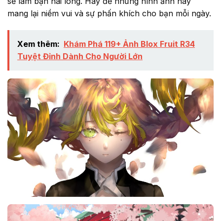
sẽ làm bạn hài lòng. Hãy để những hình ảnh này
mang lại niềm vui và sự phấn khích cho bạn mỗi ngày.
Xem thêm:
Khám Phá 119+ Ảnh Blox Fruit R34
Tuyệt Đỉnh Dành Cho Người Lớn