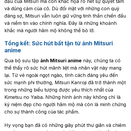
đấu của Mitsuri mà còn khắc họa rõ nét sự quyết tâm
và dũng cảm của cô. Dù đối mặt với những con quỷ
đáng sợ, Mitsuri vẫn luôn giữ vững tinh thần chiến đấu
và niềm tin vào chính nghĩa. Đây là những khoảnh
khắc mà người hâm mộ không thể bỏ lỡ.
Tổng kết: Sức hút bất tận từ ảnh Mitsuri
anime
Qua bộ sưu tập
ảnh Mitsuri anime
này, chúng ta có
thể thấy rõ sức hút mãnh liệt mà nhân vật này mang
lại. Từ vẻ ngoài ngọt ngào, tính cách đáng yêu đến
sức mạnh phi thường, Mitsuri Kanroji đã trở thành một
trong những biểu tượng được yêu thích nhất của
Kimetsu no Yaiba. Những hình ảnh này không chỉ là
kỷ niệm đẹp cho người hâm mộ mà còn là minh chứng
cho sự thành công của tác phẩm.
Hy vọng bạn đã có những giây phút thư giãn và chiêm